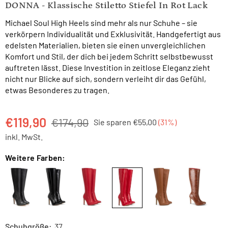
DONNA - Klassische Stiletto Stiefel In Rot Lack
Michael Soul High Heels sind mehr als nur Schuhe – sie
verkörpern Individualität und Exklusivität. Handgefertigt aus
edelsten Materialien, bieten sie einen unvergleichlichen
Komfort und Stil, der dich bei jedem Schritt selbstbewusst
auftreten lässt. Diese Investition in zeitlose Eleganz zieht
nicht nur Blicke auf sich, sondern verleiht dir das Gefühl,
etwas Besonderes zu tragen.
€119,90
€174,90
Sie sparen
€55,00
(
31
%)
Normaler
inkl. MwSt.
Preis
Weitere Farben:
Schuhgröße:
37